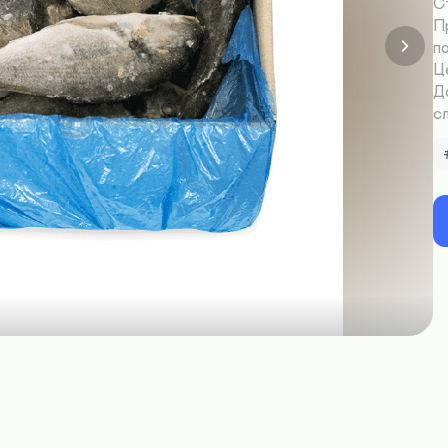
С
П
по
Це
Д
с