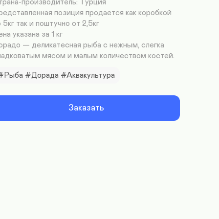
трана-производитель: Турция

редставленная позиция продается как коробкой 
 5кг так и поштучно от 2,5кг

на указана за 1 кг

орадо — деликатесная рыба с нежным, слегка 
ладковатым мясом и малым количеством костей.
#Рыба #Дорада #Аквакультура
Заказать