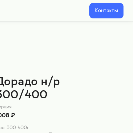
Контакты
Дорадо н/р
300/400
урция
008
₽
ес: 300-400г
